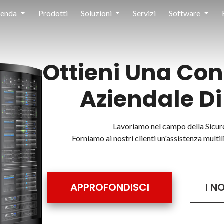
ienda
Prodotti
Soluzioni
Servizi
Software
Ottieni Una Co
Aziendale Di
Lavoriamo nel campo della Sicur
Forniamo ai nostri clienti un'assistenza multil
APPROFONDISCI
I N