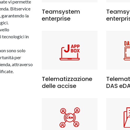
ate vi permette
enda. Bitservice
Teamsystem
Teamsy
, garantendo la
enterprise
enterpri
gici.
vello
 tecnologici in
 non sono solo
ortunità per
zienda, attraverso
ificate.
Telematizzazione
Telemat
delle accise
DAS eD