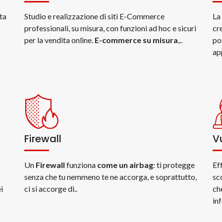
ta
Studio e realizzazione di siti E-Commerce
La
professionali, su misura, con funzioni ad hoc e sicuri
cr
per la vendita online.
E-commerce su misura
,..
po
ap
Firewall
V
Un
Firewall
funziona
come un airbag
: ti protegge
Ef
senza che tu nemmeno te ne accorga, e soprattutto,
sc
i
ci si accorge di..
ch
inf