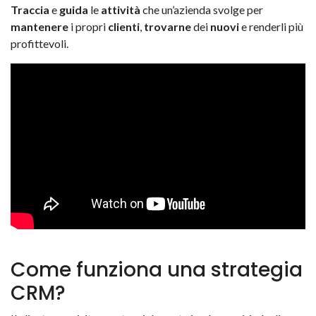
Traccia
e
guida
le
attività
che un’azienda svolge per
mantenere
i propri
clienti
,
trovarne
dei
nuovi
e renderli più
profittevoli.
Come funziona una strategia
CRM?