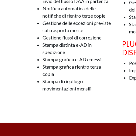
invio del flusso DAA in partenza
Ges
Notifica automatica delle
del
notifiche di rientro terze copie
Sta
Gestione delle eccezioni previste
Sta
sul trasporto merce
mov
Gestione flussi di correzione
PLU
Stampa distinta e-AD in
DIS
spedizione
Stampa grafica e-AD emessi
Pos
Stampa grafica rientro terza
Imp
copia
Exp
Stampa di riepilogo
movimentazioni mensili