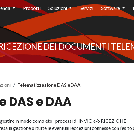
ienda
Prodotti
Soluzioni
Servizi
Software
A RICEZIONE DEI DOCUMENTI TELE
zioni
Telematizzazione DAS eDAA
e DAS e DAA
 gestire in modo completo i processi di INVIO e/o RICEZIONE
la gestione di tutte le eventuali eccezioni connesse con l’esito 