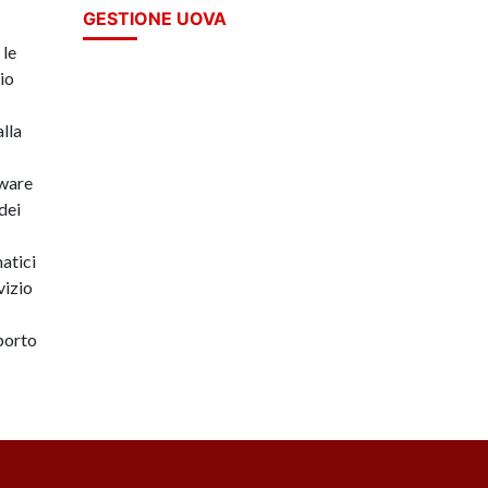
GESTIONE UOVA
 le
io
lla
tware
dei
atici
vizio
porto