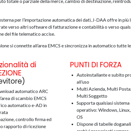
iuto totale o parziale della merce, cambio di destinazione, reintrod
sterna per l’importazione automatica dei dati, J-DAA offre in più 
te verso altri software di fatturazione e contabilità o verso quals
e del file telematico accise.
one si connette all’area EMCS e sincronizza in automatico tutte le
ionalità di
PUNTI DI FORZA
EZIONE
Autoinstallante e subito pr
evitore)
all’uso
Multi Azienda, Multi Posta
wnload automatico ARC
Multi Soggetto
l’area di scambio EMCS
Supporta qualsiasi sistema
ico automatico e-AD in
operativo: Windows, Linux
rata
OS
azione, controllo firma ed
Dispone di tabelle doganali
io rapporto di ricezione
archivi precaricati sempre