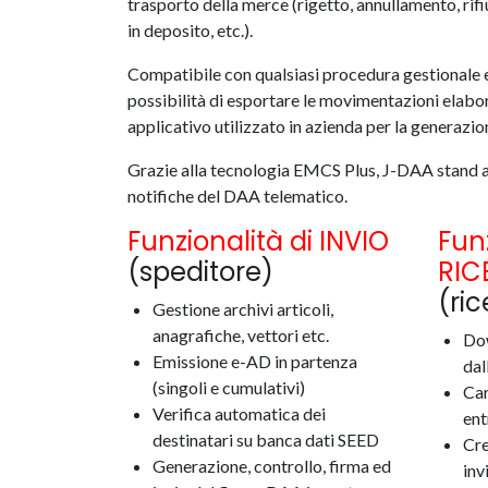
trasporto della merce (rigetto, annullamento, rif
in deposito, etc.).
Compatibile con qualsiasi procedura gestionale e
possibilità di esportare le movimentazioni elabora
applicativo utilizzato in azienda per la generazion
Grazie alla tecnologia EMCS Plus, J-DAA stand al
notifiche del DAA telematico.
Funzionalità di INVIO
Funz
(speditore)
RIC
(ric
Gestione archivi articoli,
anagrafiche, vettori etc.
Do
Emissione e-AD in partenza
dal
(singoli e cumulativi)
Car
Verifica automatica dei
ent
destinatari su banca dati SEED
Cre
Generazione, controllo, firma ed
inv