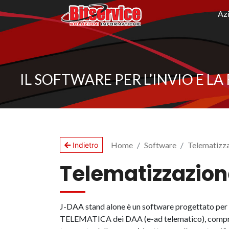
Az
IL SOFTWARE PER L’INVIO E L
Home
Software
Telematizza
Indietro
Telematizzazion
J-DAA stand alone è un software progettato per
TELEMATICA dei DAA (e-ad telematico), compresa 