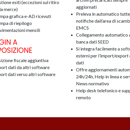
tione esiti (eccezioni sul ritiro
aggiornati
la merce)
Preleva in automatico tutte
mpa grafica e-AD ricevuti
notifiche dall’area di scamb
mpa di riepilogo
EMCS
imentazioni mensili
Collegamento automatico a
GIN A
banca dati SEED
POSIZIONE
Si integra facilmente a sof
esterni per l’import/export 
izione fiscale aggiuntiva
dati
ort dati da altri software
Offre aggiornamenti autom
ort dati verso altri software
24h/24h, Help in linea e ser
News normativo
Help desk telefonico e sup
remoto